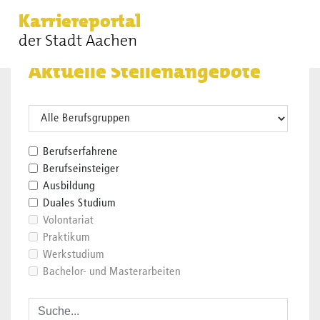
Karriereportal
Sie sind hier:
Stellenangebote der Stadt Aachen
der Stadt Aachen
Aktuelle Stellenangebote
B
e
r
Berufserfahrene
u
Berufseinsteiger
f
Ausbildung
s
Duales Studium
g
Volontariat
r
Praktikum
u
Werkstudium
p
Bachelor- und Masterarbeiten
p
e