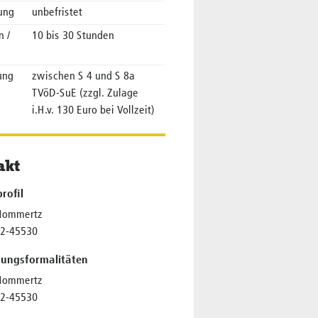
tung
unbefristet
n /
10 bis 30 Stunden
ung
zwischen S 4 und S 8a
TVöD-SuE (zzgl. Zulage
i.H.v. 130 Euro bei Vollzeit)
akt
profil
Mommertz
32-45530
ungsformalitäten
Mommertz
32-45530