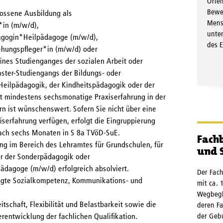
Orien
Bewe
lossene Ausbildung als
Mens
*in (m/w/d),
unter
dagogin*Heilpädagoge (m/w/d),
des E
iehungspfleger*in (m/w/d) oder
ines Studienganges der sozialen Arbeit oder
aster-Studiengangs der Bildungs- oder
Heilpädagogik, der Kindheitspädagogik oder der
t mindestens sechsmonatige Praxiserfahrung in der
n ist wünschenswert. Sofern Sie nicht über eine
serfahrung verfügen, erfolgt die Eingruppierung
ach sechs Monaten in S 8a TVöD-SuE.
Fach
ng im Bereich des Lehramtes für Grundschulen, für
und S
er der Sonderpädagogik oder
dagoge (m/w/d) erfolgreich absolviert.
Der Fach
rägte Sozialkompetenz, Kommunikations- und
mit ca. 
Wegbegle
tschaft, Flexibilität und Belastbarkeit sowie die
deren F
der Gebu
erentwicklung der fachlichen Qualifikation.