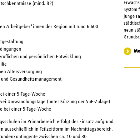
Erwachs
utschkenntnisse (mind. B2)
System f
junge Fa
städtisc
ßten Arbeitgeber*innen der Region mit rund 6.600
neun st
Grundsc
tgestaltung
bedingungen
Me
eruflichen und persönlichen Entwicklung
ilie
hen Altersversorgung
z- und Gesundheitsmanagement
ei einer 5-Tage-Woche
zwei Umwandlungstage (unter Kürzung der SuE-Zulage)
e bei einer 5-Tage-Woche
gsschulen im Primarbereich erfolgt der Einsatz aufgrund
n ausschließlich in Teilzeitform im Nachmittagsbereich.
d Stundenkontingente zwischen ca. 10 und 30