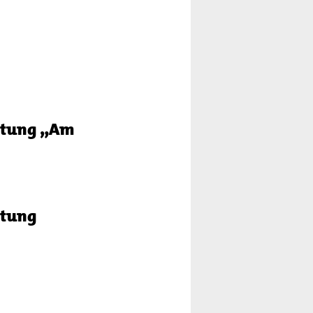
chtung „Am
htung