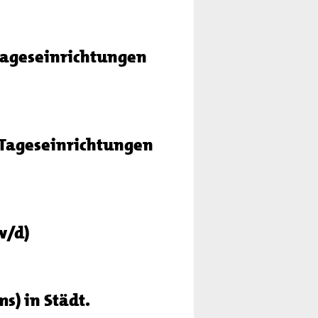
ages­einrich­tungen
 Tageseinrichtungen
w/d)
s) in Städt.