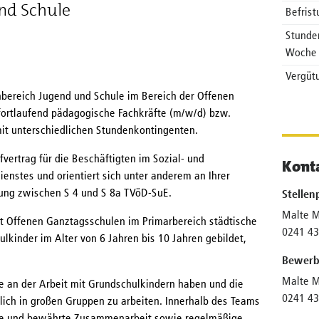
nd Schule
Befris
Stunde
Woche
Vergüt
hbereich Jugend und Schule im Bereich der Offenen
fortlaufend pädagogische Fachkräfte (m/w/d) bzw.
mit unterschiedlichen Stundenkontingenten.
fvertrag für die Beschäftigten im Sozial- und
Kont
ienstes und orientiert sich unter anderem an Ihrer
hrung zwischen S 4 und S 8a TVöD-SuE.
Stellen
Malte 
ht Offenen Ganztagsschulen im Primarbereich städtische
0241 4
lkinder im Alter von 6 Jahren bis 10 Jahren gebildet,
Bewerb
Malte 
de an der Arbeit mit Grundschulkindern haben und die
0241 4
lich in großen Gruppen zu arbeiten. Innerhalb des Teams