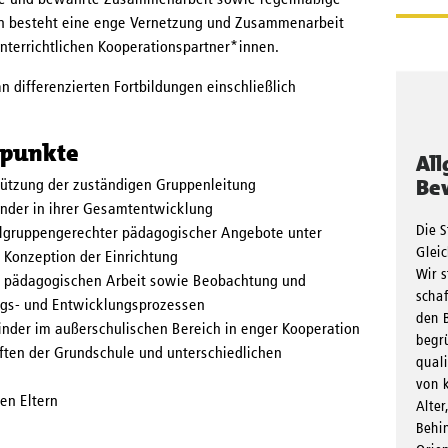
erte und bewährte Zusammenarbeit sowie regelmäßige
n besteht eine enge Vernetzung und Zusammenarbeit
nterrichtlichen Kooperationspartner*innen.
n differenzierten Fortbildungen einschließlich
rpunkte
Al
Be
tützung der zuständigen Gruppenleitung
inder in ihrer Gesamtentwicklung
Die S
lgruppengerechter pädagogischer Angebote unter
Gleic
 Konzeption der Einrichtung
Wir s
 pädagogischen Arbeit sowie Beobachtung und
schaf
ungs- und Entwicklungsprozessen
den B
inder im außerschulischen Bereich in enger Kooperation
begr
ten der Grundschule und unterschiedlichen
quali
von k
en Eltern
Alter
Behi