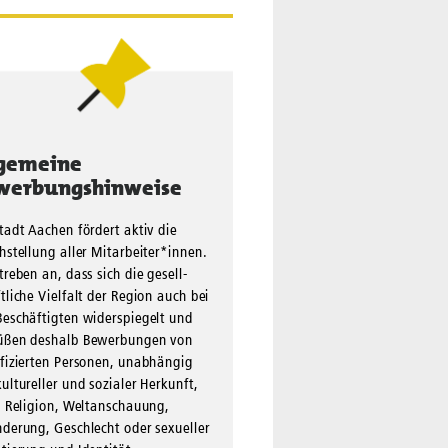
lgemeine
werbungshinweise
tadt Aachen fördert aktiv die
hstellung aller Mit­arbei­ter*innen.
treben an, dass sich die gesell­
tliche Viel­falt der Region auch bei
eschäftigten wider­spiegelt und
üßen deshalb Bewerbungen von
fizierten Per­sonen, unabhängig
ultureller und sozialer Herkunft,
, Reli­gion, Welt­anschauung,
nderung, Geschlecht oder sexueller