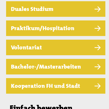
Duales Studium
Praktikum/Hospitation
Volontariat
Bachelor-/Masterarbeiten
Kooperation FH und Stadt
Einfach bewerben