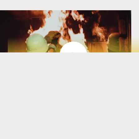
2 von 5
Thomas ist für uns im Einsatz.
Feuer löschen, Menschen retten: Das geht nur im Team, sagt
Thomas. Thomas auf dem Weg zum Brandmeister ist
Quereinsteiger.