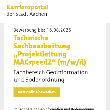
Sie sind hier:
Stellenangebote
Technische Sachbearbeitung
Karriereportal
„Projektleitung MACspeedZ“ (m/w/d)
der Stadt Aachen
Bewerbung bis: 16.08.2026
Technische
Sachbearbeitung
„Projektleitung
MACspeedZ“ (m/w/d)
Fachbereich Geoinformation
und Bodenordnung
Jetzt online bewerben
Im Fachbereich Geoinformation und Bodenordnung