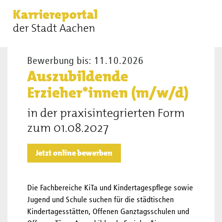
Sie sind hier:
Stellenangebote
Auszubildende
Karriereportal
Erzieher*innen (m/w/d)
der Stadt Aachen
Bewerbung bis: 11.10.2026
Auszubildende
Erzieher*innen (m/w/d)
in der praxisintegrierten Form
zum 01.08.2027
Jetzt online bewerben
Die Fachbereiche KiTa und Kindertagespflege sowie
Jugend und Schule suchen für die städtischen
Kindertagesstätten, Offenen Ganztagsschulen und